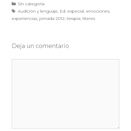
Categorías
Sin categoría
Etiquetas
Audición y lenguaje
,
Ed. especial
,
emociones
,
experiencias
,
jornada 2012
,
terapia
,
títeres
Deja un comentario
Comentario