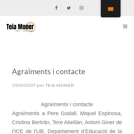
Vés
al
contingut
Men
Agraïments i contacte
03/09/2007
per
TEIA MONER
Agraïments i contacte
Agraïments a Pere Godall, Miquel Espinosa,
Cristina Bertrán, Tere Abellán, Antoni Giner de
l’ICE de l’UB, Departament d’Educació de la