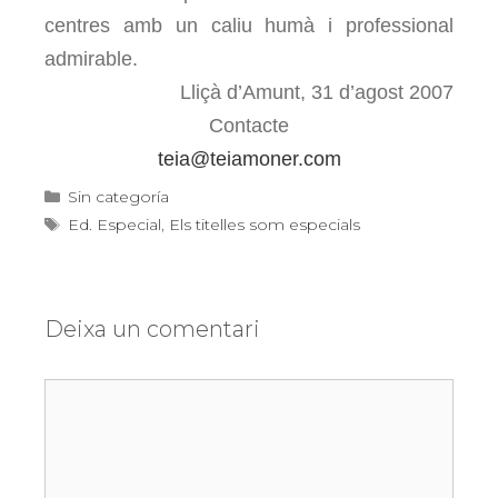
centres amb un caliu humà i professional
admirable.
Lliçà d’Amunt, 31 d’agost 2007
Contacte
teia@teiamoner.com
Categories
Sin categoría
Etiquetes
Ed. Especial
,
Els titelles som especials
Deixa un comentari
Comentari