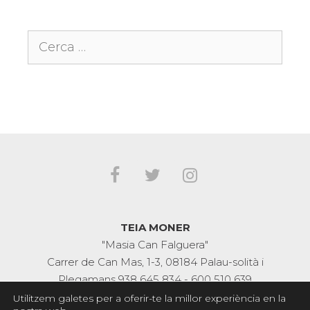
Cerca:
TEIA MONER
"Masia Can Falguera"
Carrer de Can Mas, 1-3, 08184 Palau-solità i
Plegamans
938 645 834
-
600 510 639
Utilitzem galetes per a oferir-te la millor experiència en la