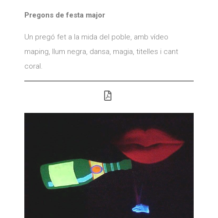
Pregons de festa major
Un pregó fet a la mida del poble, amb vídeo
maping, llum negra, dansa, magia, titelles i cant
coral.