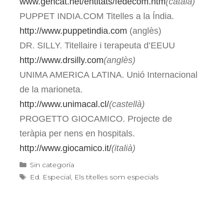
www.gencat.net/entitats/fedecom.htm
(català)
PUPPET INDIA.COM Titelles a la Índia.
http://www.puppetindia.com
(anglès)
DR. SILLY. Titellaire i terapeuta d’EEUU
http://www.drsilly.com
(anglès)
UNIMA AMERICA LATINA. Unió Internacional
de la marioneta.
http://www.unimacal.cl/
(castellà)
PROGETTO GIOCAMICO. Projecte de
teràpia per nens en hospitals.
http://www.giocamico.it/
(italià)
Categories
Sin categoría
Etiquetes
Ed. Especial
,
Els titelles som especials