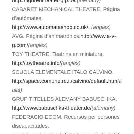
http://figurentheater-gfp.de/
(alemany)
CABARET MECHANICAL THEATRE. Pàgina
d’autòmates.
http://www.automatashop.co.uk/
.
(anglès)
AVG. Pàgina d’animatrònics.
http://www.a-v-
g.com/
(anglès)
TOY THEATRE. Teatrins en miniatura.
http://toytheatre.info/
(anglès)
SCUOLA ELEMENTALE ITALO CALVINO.
http://space.comune.re.it/calvino/default.htm
(it
alià)
GRUP TITELLES ALEMANY BABUSCHKA.
http://www.babuschka-theater.de/
(alemany)
FEDERACIO ECOM. Recursos per persones
discapacitades.