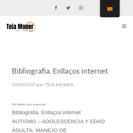
Vés
al
contingut
Men
Bibliografia. Enllaços internet
03/09/2007
per
TEIA MONER
Els titelles som especials.
Bibliografia. Enllaços internet
AUTISMO – ADOLESCENCIA Y EDAD
ADULTA- MANEJO DE