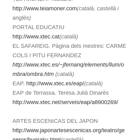
http://www.teiamoner.com
(català, castellà i
anglès)
PORTAL EDUCATIU
http://www.xtec.cat
(català)
EL SAFAREIG. Pàgina dels mestres: CARME
COLS I PITU FERNANDEZ
http://www.xtec.es/~jfernanq/elements/llum/o
mbra/ombra.htm
(català)
EAP.
http://www.xtec.es/eap/
(català)
EAP de Terrassa. Teresa Julià Dinarès
http://www.xtec.net/serveis/eap/a8900269/
ARTES ESCENICAS DEL JAPON
http://www.japonartesescenicas.org/teatro/ge
neros/bunraku.html
(castellà)