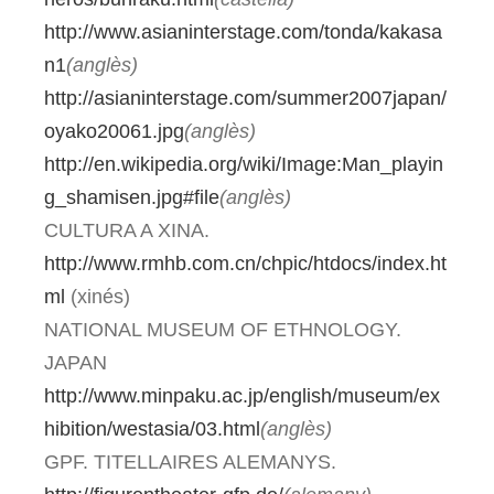
http://www.asianinterstage.com/tonda/kakasa
n1
(anglès)
http://asianinterstage.com/summer2007japan/
oyako20061.jpg
(anglès)
http://en.wikipedia.org/wiki/Image:Man_playin
g_shamisen.jpg#file
(anglès)
CULTURA A XINA.
http://www.rmhb.com.cn/chpic/htdocs/index.ht
ml
(xinés)
NATIONAL MUSEUM OF ETHNOLOGY.
JAPAN
http://www.minpaku.ac.jp/english/museum/ex
hibition/westasia/03.html
(anglès)
GPF. TITELLAIRES ALEMANYS.