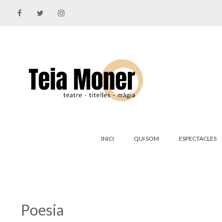
Vés
al
contingut
INICI
QUI SOM
ESPECTACLES
Poesia