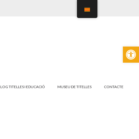
Obre la
LOG TITELLES I EDUCACIÓ
MUSEU DE TITELLES
CONTACTE