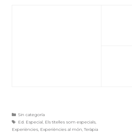
Categories
Sin categoría
Etiquetes
Ed. Especial
,
Els titelles som especials
,
Experiències
,
Experiències al món
,
Teràpia