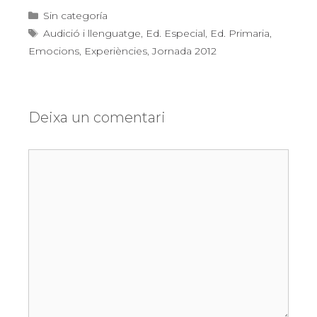
Categories
Sin categoría
Etiquetes
Audició i llenguatge
,
Ed. Especial
,
Ed. Primaria
,
Emocions
,
Experiències
,
Jornada 2012
Deixa un comentari
Comentari