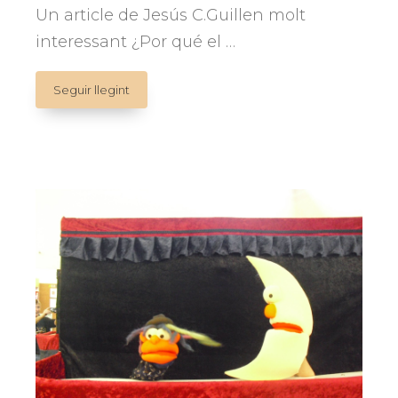
Un article de Jesús C.Guillen molt
interessant ¿Por qué el …
PERQUÈ
Seguir llegint
EL
CERVELL
HUMÀ
NECESSITA
DE
L’ART