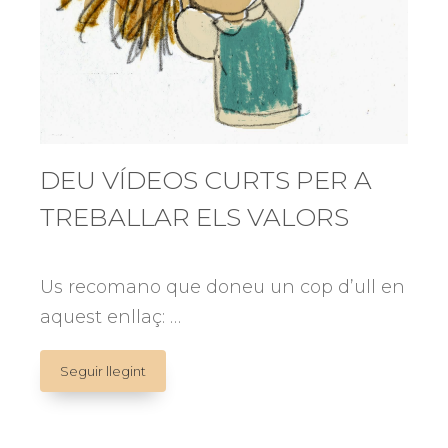
DEU VÍDEOS CURTS PER A
TREBALLAR ELS VALORS
Us recomano que doneu un cop d’ull en
aquest enllaç: …
DEU
Seguir llegint
VÍDEOS
CURTS
PER