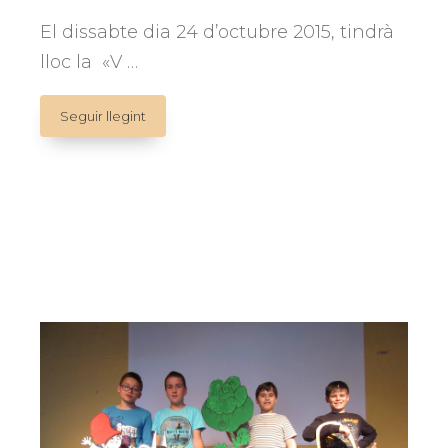
El dissabte dia 24 d’octubre 2015, tindrà
lloc la «V …
V
Seguir llegint
JORNADA
INTERNACIONAL
TITELLES
I
EDUCACIÓ