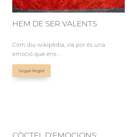
HEM DE SER VALENTS
Com diu wikipèdia, «la por és una
emoció que ens …
HEM
Seguir llegint
DE
SER
VALENTS
CÒCTEL D’EMOCIONS: