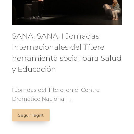
SANA, SANA. I Jornadas
Internacionales del Títere:
herramienta social para Salud
y Educación
I Jorndas del Títere, en el Centro
Dramático Nacional …
SANA,
Seguir llegint
SANA.
I