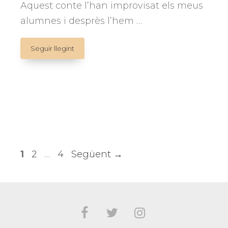
Aquest conte l’han improvisat els meus
alumnes i desprès l’hem …
EL
Seguir llegint
LLOP
I
EL
PORQUET.
Conte
improvisat
Pàgina
Pàgina
Pàgina
1
2
…
4
Següent
→