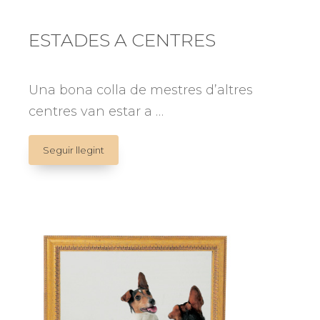
Jornadas
Internacionales
del
ESTADES A CENTRES
Títere:
herramienta
social
Una bona colla de mestres d’altres
para
centres van estar a …
Salud
y
Educación
ESTADES
Seguir llegint
A
CENTRES