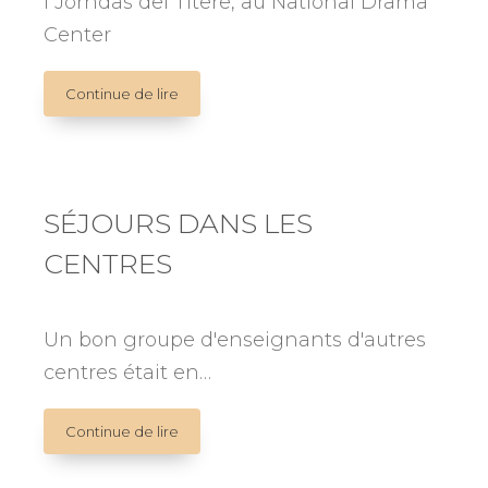
I Jorndas del Títere, au National Drama
Center
SANA,
Continue de lire
SANA.
I
International
Puppet
Conference:
SÉJOURS DANS LES
un
CENTRES
outil
social
pour
la
Un bon groupe d'enseignants d'autres
santé
centres était en…
et
l'éducation
SÉJOURS
Continue de lire
DANS
LES