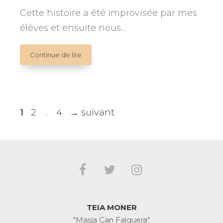
Cette histoire a été improvisée par mes
élèves et ensuite nous…
LE
Continue de lire
LOUP
ET
LE
PIGGY.
Conte
Page
Page
Page
1
2
…
4
→
suivant
improvisé
TEIA MONER
"Masia Can Falguera"