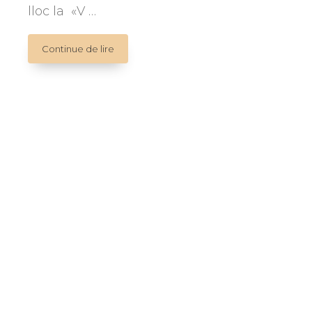
lloc la «V …
V
Continue de lire
JOURNÉE
INTERNATIONALE
DES
MARIONNETTES
ET
DE
L'ÉDUCATION