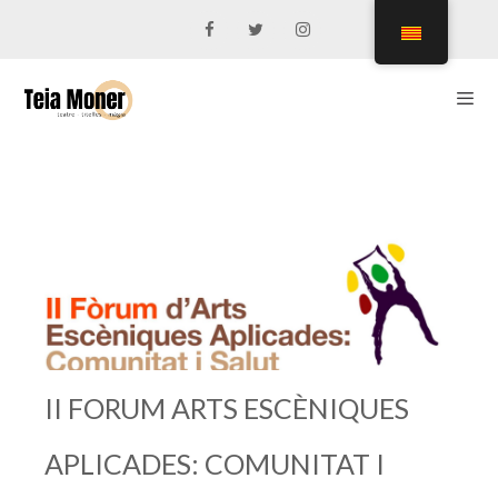
Vés
al
contingut
Men
II FORUM ARTS ESCÈNIQUES
APLICADES: COMUNITAT I