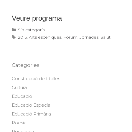
Veure programa
Categories
Sin categoría
Etiquetes
2015
,
Arts escèniques
,
Forum
,
Jornades
,
Salut
Categories
Construcció de titelles
Cultura
Educació
Educació Especial
Educació Primària
Poesia
Psicologia