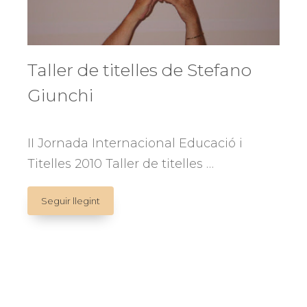
Taller de titelles de Stefano
Giunchi
II Jornada Internacional Educació i
Titelles 2010 Taller de titelles …
Taller
Seguir llegint
de
titelles
de
Stefano
Giunchi