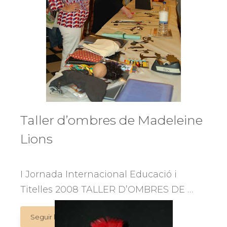
Taller d’ombres de Madeleine
Lions
I Jornada Internacional Educació i
Titelles 2008 TALLER D’OMBRES DE …
Taller
Seguir llegint