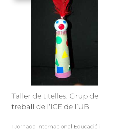
d’ombres
de
Madeleine
Lions
Taller de titelles. Grup de
treball de l’ICE de l’UB
I Jornada Internacional Educació i