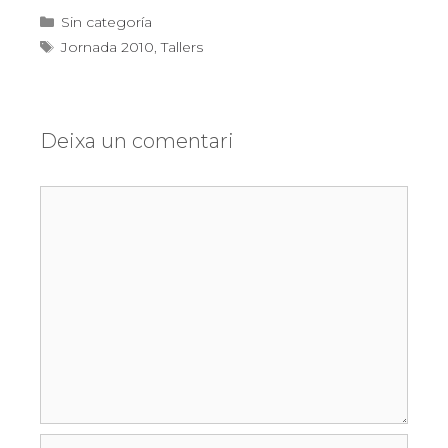
Categories
Sin categoría
Etiquetes
Jornada 2010
,
Tallers
Deixa un comentari
Comentari