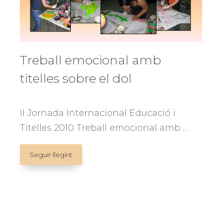
Treball emocional amb
titelles sobre el dol
II Jornada Internacional Educació i
Titelles 2010 Treball emocional amb …
Treball
Seguir llegint
emocional
amb
titelles
sobre
el
dol