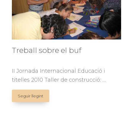
Treball sobre el buf
II Jornada Internacional Educació i
titelles 2010 Taller de construcció: …
Treball
Seguir llegint
sobre
el
buf