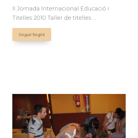
II Jornada Internacional Educació i
Titelles 2010 Taller de titelles …
Taller
Seguir llegint
de
titelles
de
Stefano
Giunchi