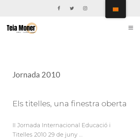
Vés
al
contingut
Men
Jornada 2010
Els titelles, una finestra oberta
II Jornada Internacional Educació i
Titelles 2010 29 de juny …