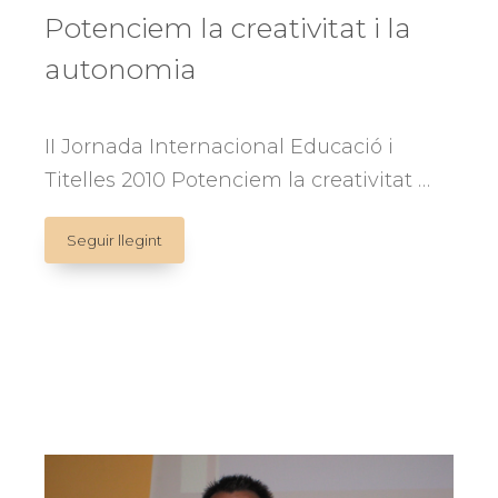
Potenciem la creativitat i la
autonomia
II Jornada Internacional Educació i
Titelles 2010 Potenciem la creativitat …
Potenciem
Seguir llegint
la
creativitat
i
la
autonomia