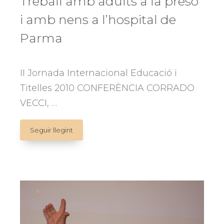
Treball amb adults a la presó
i amb nens a l’hospital de
Parma
II Jornada Internacional Educació i
Titelles 2010 CONFERÈNCIA CORRADO
VECCI, …
Treball
Seguir llegint
amb
adults
a
la
presó
i
amb
nens