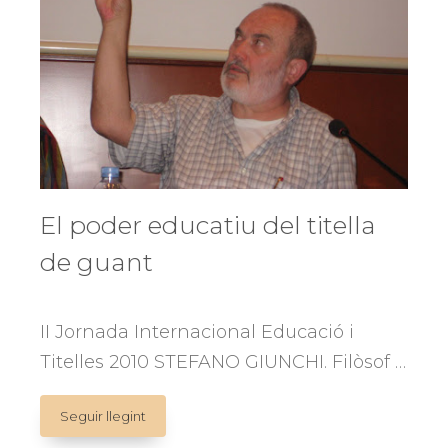
a
l’hospital
de
Parma
El poder educatiu del titella
de guant
II Jornada Internacional Educació i
Titelles 2010 STEFANO GIUNCHI. Filòsof …
El
Seguir llegint
poder