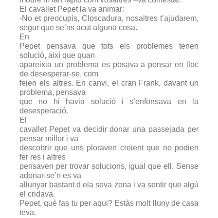
El cavallet Pepet la va animar:
-No et preocupis, Closcadura, nosaltres t’ajudarem,
segur que se’ns acut alguna cosa.
En
Pepet pensava que tots els problemes tenen
solució, així que quan
apareixia un problema es posava a pensar en lloc
de desesperar-se, com
feien els altres. En canvi, el cran Frank, davant un
problema, pensava
que no hi havia solució i s’enfonsava en la
desesperació.
El
cavallet Pepet va decidir donar una passejada per
pensar millor i va
descobrir que uns ploraven creient que no podien
fer res i altres
pensaven per trovar solucions, igual que ell. Sense
adonar-se’n es va
allunyar bastant d ela seva zona i va sentir que algú
el cridava.
Pepet, què fas tu per aqui? Estàs molt lluny de casa
teva.