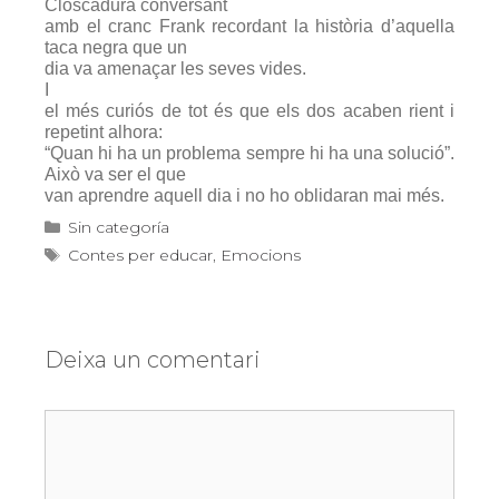
Closcadura conversant
amb el cranc Frank recordant la història d’aquella
taca negra que un
dia va amenaçar les seves vides.
I
el més curiós de tot és que els dos acaben rient i
repetint alhora:
“Quan hi ha un problema sempre hi ha una solució”.
Això va ser el que
van aprendre aquell dia i no ho oblidaran mai més.
Categories
Sin categoría
Etiquetes
Contes per educar
,
Emocions
Deixa un comentari
Comentari