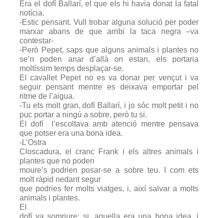
Era el dofí Ballarí, el que els hi havia donat la fatal
notícia.
-Estic pensant. Vull trobar alguna solució per poder
marxar abans de que arribi la taca negra –va
contestar-
-Però Pepet, saps que alguns animals i plantes no
se’n poden anar d’allà on estan, els portaria
moltíssim temps desplaçar-se.
El cavallet Pepet no es va donar per vençut i va
seguir pensant mentre es deixava emportar pel
ritme de l’aigua.
-Tu ets molt gran, dofí Ballarí, i jo sóc molt petit i no
puc portar a ningú a sobre, però tu si.
El dofí l’escoltava amb atenció mentre pensava
que potser era una bona idea.
-L’Ostra
Closcadura, el cranc Frank i els altres animals i
plantes que no poden
moure’s podrien posar-se a sobre teu. I com ets
molt ràpid nedant segur
que podries fer molts viatges, i, així salvar a molts
animals i plantes.
El
dofí va somriure: si, aquella era una bona idea, i