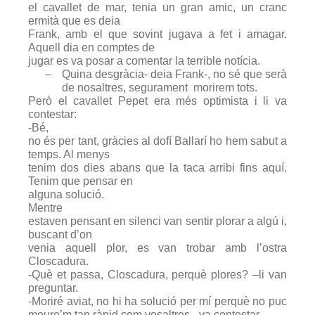
el cavallet de mar, tenia un gran amic, un cranc
ermità que es deia
Frank, amb el que sovint jugava a fet i amagar.
Aquell dia en comptes de
jugar es va posar a comentar la terrible notícia.
–
Quina desgràcia- deia Frank-, no sé que serà
de nosaltres, segurament morirem tots.
Però el cavallet Pepet era més optimista i li va
contestar:
-Bé,
no és per tant, gràcies al dofí Ballarí ho hem sabut a
temps. Al menys
tenim dos dies abans que la taca arribi fins aquí.
Tenim que pensar en
alguna solució.
Mentre
estaven pensant en silenci van sentir plorar a algú i,
buscant d’on
venia aquell plor, es van trobar amb l’ostra
Closcadura.
-Què et passa, Closcadura, perquè plores? –li van
preguntar.
-Moriré aviat, no hi ha solució per mí perquè no puc
moure’m tan ràpid com vosaltres –va contestar.