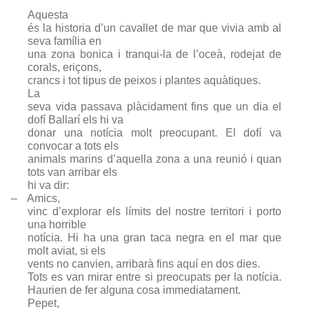
Aquesta
és la historia d’un cavallet de mar que vivia amb al
seva família en
una zona bonica i tranqui-la de l’oceà, rodejat de
corals, eriçons,
crancs i tot tipus de peixos i plantes aquàtiques.
La
seva vida passava plàcidament fins que un dia el
dofí Ballarí els hi va
donar una notícia molt preocupant. El dofí va
convocar a tots els
animals marins d’aquella zona a una reunió i quan
tots van arribar els
hi va dir:
–
Amics,
vinc d’explorar els límits del nostre territori i porto
una horrible
notícia. Hi ha una gran taca negra en el mar que
molt aviat, si els
vents no canvien, arribarà fins aquí en dos dies.
Tots es van mirar entre si preocupats per la notícia.
Haurien de fer alguna cosa immediatament.
Pepet,