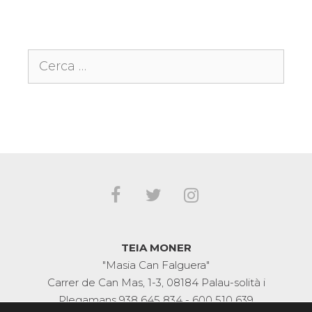
Cerca:
TEIA MONER
"Masia Can Falguera"
Carrer de Can Mas, 1-3, 08184 Palau-solità i
Plegamans
938 645 834
-
600 510 639