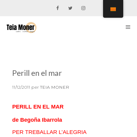
Vés
al
contingut
Men
Perill en el mar
11/12/2011
per
TEIA MONER
PERILL EN EL MAR
de Begoña Ibarrola
PER TREBALLAR L’ALEGRIA