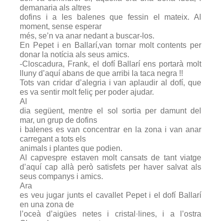
demanaria als altres
dofins i a les balenes que fessin el mateix. Al
moment, sense esperar
més, se’n va anar nedant a buscar-los.
En Pepet i en Ballarí,van tornar molt contents per
donar la notícia als seus amics.
-Closcadura, Frank, el dofí Ballarí ens portarà molt
lluny d’aquí abans de que arribi la taca negra !!
Tots van cridar d’alegria i van aplaudir al dofí, que
es va sentir molt feliç per poder ajudar.
Al
dia següent, mentre el sol sortia per damunt del
mar, un grup de dofins
i balenes es van concentrar en la zona i van anar
carregant a tots els
animals i plantes que podien.
Al capvespre estaven molt cansats de tant viatge
d’aquí cap allà però satisfets per haver salvat als
seus companys i amics.
Ara
es veu jugar junts el cavallet Pepet i el dofí Ballarí
en una zona de
l’oceà d’aigües netes i cristal·lines, i a l’ostra