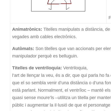
F
Animatrònics
:
Titelles manipulats a distància, de
vegades amb cables electrònics.
Autòmats:
Son titelles que van accionats per el
manipulador perquè es belluguin.
Titelles de ventriloquia:
Ventriloquia,
l’art de llençar la veu, és a dir, que qui parla ho f
que el so sembla venir d’una distància o d’una fon
està parlant. Normalment, el ventríloc – manté els l
quasi sense moure’ls –utilitza un titella per manten
públic i augmentar la il·lusió de que el personatge