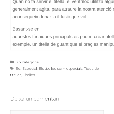
Quan no fa servir el titella, el ventríloc utilitza al
generalment agita, para atraure la nostra atenció m
aconsegueix donar la il·lusió que vol.
Basant-se en
aquestes tècniques principals es poden crear titel
exemple, un titella de guant que el braç es manipul
Categories
Sin categoría
Etiquetes
Ed. Especial
,
Els titelles som especials
,
Tipus de
titelles
,
Titelles
Deixa un comentari
Comentari