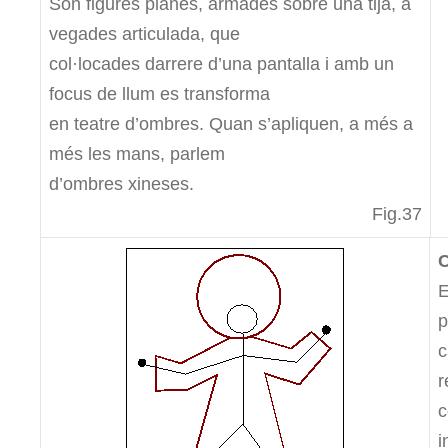
Són figures planes, armades sobre una tija, a
vegades articulada, que
col·locades darrere d’una pantalla i amb un
focus de llum es transforma
en teatre d’ombres. Quan s’apliquen, a més a
més les mans, parlem
d’ombres xineses.
Fig.37
C
E
p
c
r
c
i