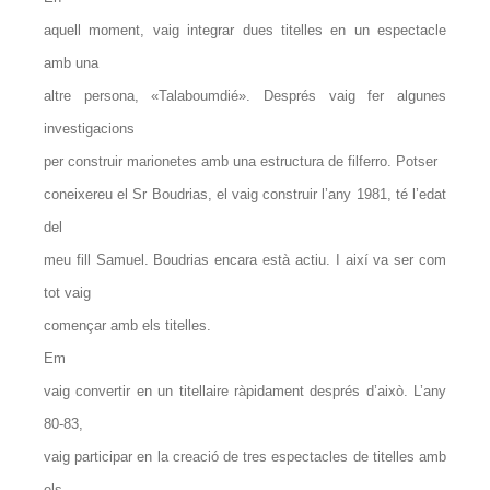
aquell moment, vaig integrar dues titelles en un espectacle
amb una
altre persona, «Talaboumdié». Després vaig fer algunes
investigacions
per construir marionetes amb una estructura de filferro. Potser
coneixereu el Sr Boudrias, el vaig construir l’any 1981, té l’edat
del
meu fill Samuel. Boudrias encara està actiu. I així va ser com
tot vaig
començar amb els titelles.
Em
vaig convertir en un titellaire ràpidament després d’això. L’any
80-83,
vaig participar en la creació de tres espectacles de titelles amb
els