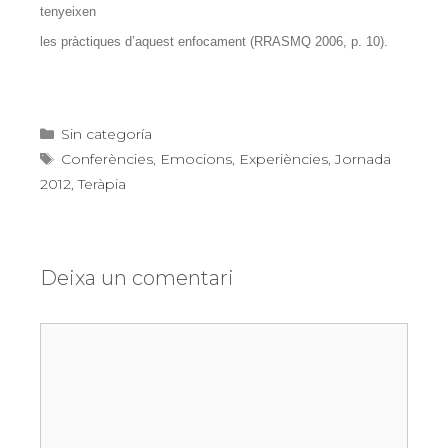
tenyeixen
les pràctiques d’aquest enfocament (RRASMQ 2006, p. 10).
Categories
Sin categoría
Etiquetes
Conferències
,
Emocions
,
Experiències
,
Jornada
2012
,
Teràpia
Deixa un comentari
Comentari