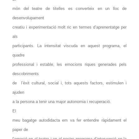
món del teatre de titelles es converteix en un lloc de
desenvolupament
creatiu i experimentació molt ric en termes d’aprenentatge per
als
participants. La intensitat viscuda en aquest programa, el
quadre
professional i estable, les emocions riques generades pels
descobriments
de l’èxit cultural, social i, tots aquests factors, estimulen i
ajuden
a la persona a tenir una major autonomia i recuperació.
El
meu bagatge autodidacta em va fer entendre ràpidament el
paper de
l’emoció en el teatre i en el nostre programa d’intervenció en la