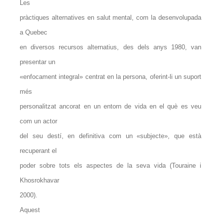
Les
pràctiques alternatives en salut mental, com la desenvolupada
a Quebec
en diversos recursos alternatius, des dels anys 1980, van
presentar un
«enfocament integral» centrat en la persona, oferint-li un suport
més
personalitzat ancorat en un entorn de vida en el què es veu
com un actor
del seu destí, en definitiva com un «subjecte», que està
recuperant el
poder sobre tots els aspectes de la seva vida (Touraine i
Khosrokhavar
2000).
Aquest