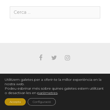
Cerca:
TEIA MONER
Utilitzem galetes per a oferir-te la millor experiència en la
"Masia Can Falguera"
nostra web.
Podeu esbrinar més sobre quines galetes estem utilitzant
Carrer de Can Mas, 1-3, 08184 Palau-solità i
o desactivar-les en
parèmetres
.
Plegamans
938 645 834
-
600 510 639
Accepta
Configuració