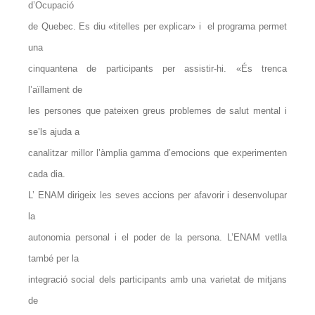
d’Ocupació
de Quebec. Es diu «titelles per explicar» i el programa permet
una
cinquantena de participants per assistir-hi. «És trenca
l’aïllament de
les persones que pateixen greus problemes de salut mental i
se’ls ajuda a
canalitzar millor l’àmplia gamma d’emocions que experimenten
cada dia.
L’ ENAM dirigeix ​​les seves accions per afavorir i desenvolupar
la
autonomia personal i el poder de la persona. L’ENAM vetlla
també per la
integració social dels participants amb una varietat de mitjans
de