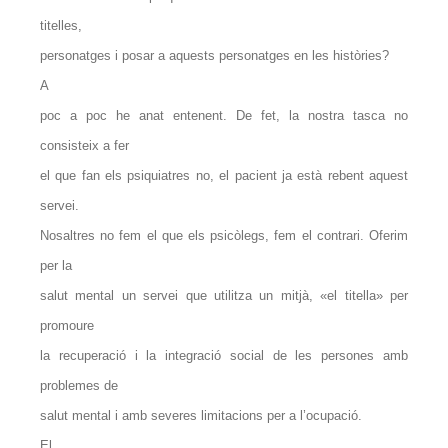
titelles,
personatges i posar a aquests personatges en les històries?
A
poc a poc he anat entenent. De fet, la nostra tasca no
consisteix a fer
el que fan els psiquiatres no, el pacient ja està rebent aquest
servei.
Nosaltres no fem el que els psicòlegs, fem el contrari. Oferim
per la
salut mental un servei que utilitza un mitjà, «el titella» per
promoure
la recuperació i la integració social de les persones amb
problemes de
salut mental i amb severes limitacions per a l’ocupació.
El