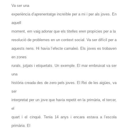
Va ser una
experiència d’aprenentatge increïble per a mi i per als joves. En
aquell
moment, em vaig adonar que els titelles eren propícies per a la
resolució de problemes en un context social. Va ser difícil per a
aquests nens. Hi havia l’efecte camaleó. Els joves es trobaven
en zones
rurals, jutjats i etiquetats. Un exemple. El mar embruixat va ser
una
història creada des de zero pels joves. El Rei de les aigües, va
ser
interpretat per un jove que havia repetit en la primària, el tercer,
el
quart i el cinquè. Tenia 14 anys i encara estava a l’escola
primària. El