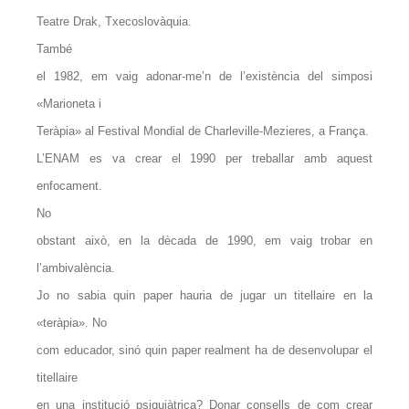
Teatre Drak, Txecoslovàquia.
També
el 1982, em vaig adonar-me’n de l’existència del simposi
«Marioneta i
Teràpia» al Festival Mondial de Charleville-Mezieres, a França.
L’ENAM es va crear el 1990 per treballar amb aquest
enfocament.
No
obstant això, en la dècada de 1990, em vaig trobar en
l’ambivalència.
Jo no sabia quin paper hauria de jugar un titellaire en la
«teràpia». No
com educador, sinó quin paper realment ha de desenvolupar el
titellaire
en una institució psiquiàtrica? Donar consells de com crear